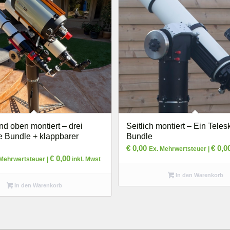
und oben montiert – drei
Seitlich montiert – Ein Teles
e Bundle + klappbarer
Bundle
€
0,00
€
0,0
Ex. Mehrwertsteuer |
€
0,00
 Mehrwertsteuer |
inkl. Mwst
In den Warenkorb
In den Warenkorb