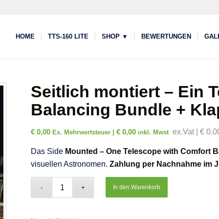
HOME
TTS-160 LITE
SHOP ▼
BEWERTUNGEN
GAL
Seitlich montiert – Ein
Balancing Bundle + Kla
€
0,00
€
0,00
ex.Vat | € 0.0
Ex. Mehrwertsteuer |
inkl. Mwst
Das Side
Mounted – One Telescope with Comfort B
visuellen Astronomen.
Zahlung per Nachnahme im Ju
In den Warenkorb