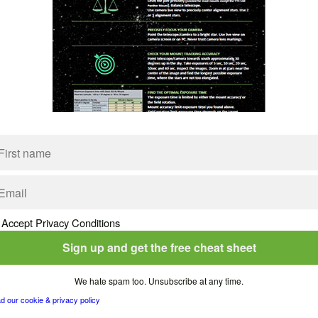
DES KLAPPPFEILERS
en und die Säule zu montieren. Mit dem TTS-160 Panther Origi
lieren, was den Aufbau noch schneller macht.
h:
Accept Privacy Conditions
We hate spam too. Unsubscribe at any time.
d our cookie & privacy policy