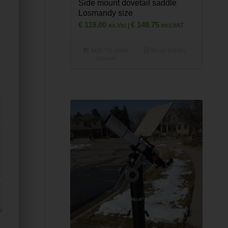
Side mount dovetail saddle
Losmandy size
€
119.00
€
148.75
ex.Vat |
incl.VAT
ADD TO order
Show Details
request