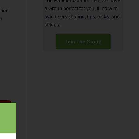
160 Panther Mount? If so, we have
a Group perfect for you, filled with
nnen
avid users sharing, tips, tricks, and
n
setups.
Join The Group