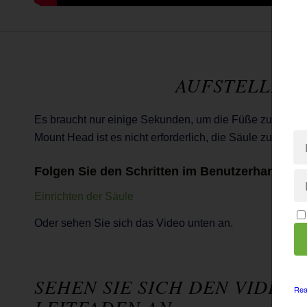
AUFSTELLEN 
Es braucht nur einige Sekunden, um die Füße zu entfalt
Mount Head ist es nicht erforderlich, die Säule zu nivel
Folgen Sie den Schritten im Benutzerhandbuc
Einrichten der Säule
Oder sehen Sie sich das Video unten an.
SEHEN SIE SICH DEN VIDEO-
Rea
LEITFADEN AN.