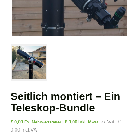
Seitlich montiert – Ein
Teleskop-Bundle
€
0,00
€
0,00
ex.Vat | €
Ex. Mehrwertsteuer |
inkl. Mwst
0.00 incl.VAT