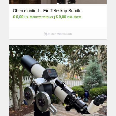
Oben montiert – Ein Teleskop-Bundle
€
0,00
€
0,00
Ex. Mehrwertsteuer |
inkl. Mwst
In den Warenkorb