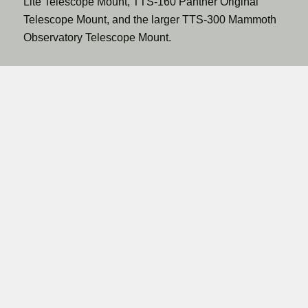
Lite Telescope Mount, TTS-160 Panther Original
Telescope Mount, and the larger TTS-300 Mammoth
Observatory Telescope Mount.
Contact Us
Email:
info@trackthestars.com
Phone:
+45 5057 3550
Address:
Enghoejvej 17
3660 Ganloese
Denmark