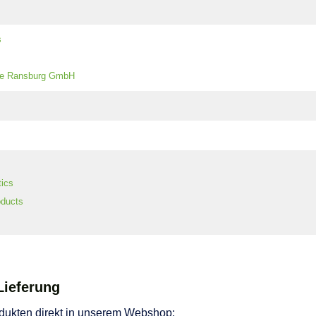
s
ce Ransburg GmbH
tics
ducts
Lieferung
odukten direkt in unserem Webshop: