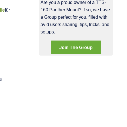
Are you a proud owner of a TTS-
160 Panther Mount? If so, we have
lle
für
a Group perfect for you, filled with
avid users sharing, tips, tricks, and
setups.
Join The Group
ie