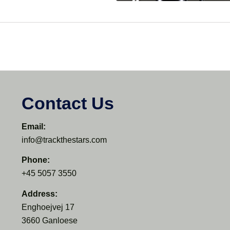
Contact Us
Email:
info@trackthestars.com
Phone:
+45 5057 3550
Address:
Enghoejvej 17
3660 Ganloese