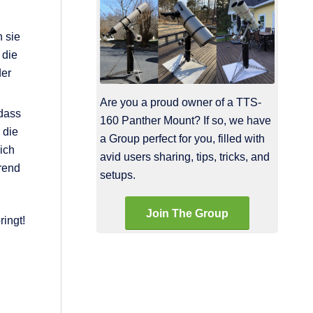
n sie
 die
der
Are you a proud owner of a TTS-
 dass
160 Panther Mount? If so, we have
 die
a Group perfect for you, filled with
ich
avid users sharing, tips, tricks, and
rend
setups.
Join The Group
ringt!