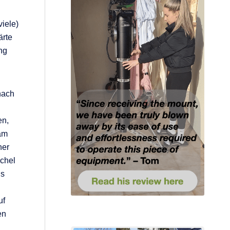
iele)
ärte
ng
nach
en,
am
her
ichel
us
uf
en