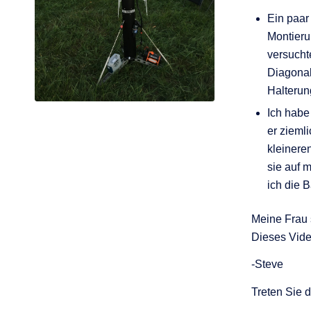
Ein paar
Montieru
versuchte
Diagonal
Halterun
Ich habe
er zieml
kleinere
sie auf 
ich die B
Meine Frau s
Dieses Vide
-Steve
Treten Sie 