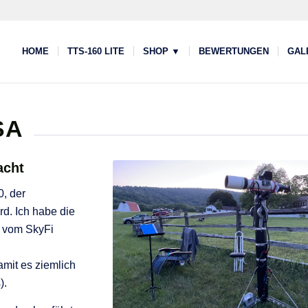
HOME
TTS-160 LITE
SHOP ▼
BEWERTUNGEN
GAL
SA
acht
, der
rd. Ich habe die
l vom SkyFi
amit es ziemlich
).