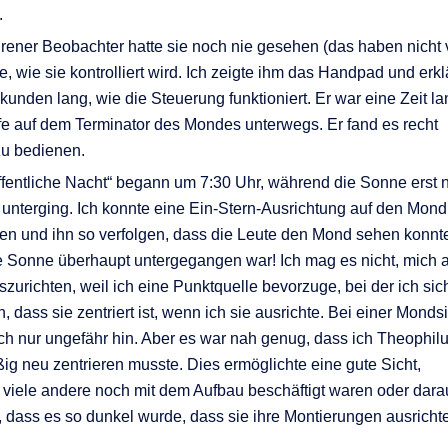
.
hrener Beobachter hatte sie noch nie gesehen (das haben nicht v
e, wie sie kontrolliert wird. Ich zeigte ihm das Handpad und erkl
kunden lang, wie die Steuerung funktioniert. Er war eine Zeit la
fe auf dem Terminator des Mondes unterwegs. Er fand es recht
zu bedienen.
ffentliche Nacht“ begann um 7:30 Uhr, während die Sonne erst 
 unterging. Ich konnte eine Ein-Stern-Ausrichtung auf den Mond
n und ihn so verfolgen, dass die Leute den Mond sehen konnt
e Sonne überhaupt untergegangen war! Ich mag es nicht, mich 
zurichten, weil ich eine Punktquelle bevorzuge, bei der ich sic
, dass sie zentriert ist, wenn ich sie ausrichte. Bei einer Monds
h nur ungefähr hin. Aber es war nah genug, dass ich Theophil
ig neu zentrieren musste. Dies ermöglichte eine gute Sicht,
viele andere noch mit dem Aufbau beschäftigt waren oder dara
, dass es so dunkel wurde, dass sie ihre Montierungen ausricht