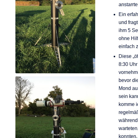
anstarrte
Ein erfa
und fragt
ihm 5 Se
ohne Hil
einfach 
Diese „ö
8:30 Uhr
vornehme
bevor di
Mond aus
sein kann
komme ic
regelmäß
während 
warteten
konnten.