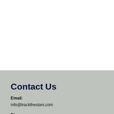
Contact Us
Email:
info@trackthestars.com