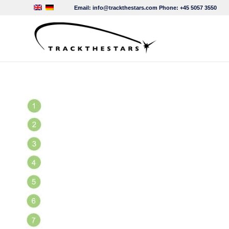
Email:
info@trackthestars.com
Phone:
+45 5057 3550