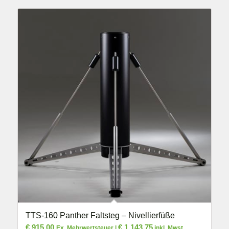
TTS-160 Panther Faltsteg – Nivellierfüße
€
915,00
€
1.143,75
Ex. Mehrwertsteuer |
inkl. Mwst