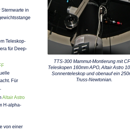
 Sternwarte in
ngewichtsstange
nem Teleskop-
era für Deep-
TTS-300 Mammut-Montierung mit CF
FF
Teleskopen 160mm APO, Altair Astro 
uelle
Sonnenteleskop und obenauf ein 25
Truss-Newtonian.
acht. Für
.
in
Altair Astro
m H-alpha-
e von einer