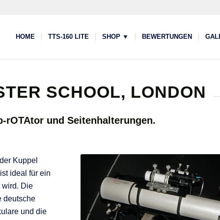
HOME
TTS-160 LITE
SHOP ▼
BEWERTUNGEN
GAL
STER SCHOOL, LONDON
-rOTAtor und Seitenhalterungen.
 der Kuppel
t ideal für ein
wird. Die
le deutsche
kulare und die