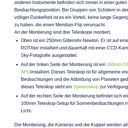
anderen Instrumente befinden sich immer in einer guten
Beobachtungsposition. Bei Gruppen von Schülern in der
völliger Dunkelheit ist es ein Vorteil, keine lange Gege
zu haben, die einen Meridian-Flip verursacht.
An der Montierung sind drei Teleskope montiert.
Oben ist ein 250mm Gitterrohr-Newton. Er ist auf ei
ROTAtor installiert und dauerhaft mit einer CCD-Kam
Sky-Fotografie ausgestattet.
Auf der linken Seite der Montierung ist ein
160mm C
APO
installiert. Dieses Teleskop ist für allgemeine vis
Beobachtungen und die Abbildung von Planeten ged
dieses Teleskop steht ein
Spektroskop
zur Verfügung
Auf der rechten Seite der Montierung befindet sich e
100mm Teleskop-Setup für Sonnenbeobachtungen i
Licht.
Die Montierung, die Kameras und die Kuppel werden all